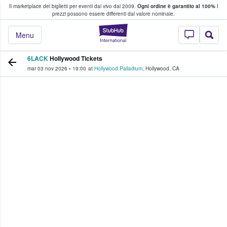
Il marketplace dei biglietti per eventi dal vivo dal 2009.
Ogni ordine è garantito al 100%
I
i fan comprano e vendono biglietti
prezzi possono essere differenti dal valore nominale.
StubHub - Dove i 
Menu
6LACK
Hollywood Tickets
mar 03 nov 2026
•
19:00
at
Hollywood Palladium
,
Hollywood
,
CA