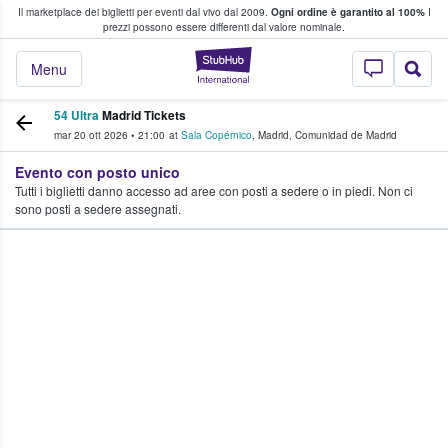
Il marketplace dei biglietti per eventi dal vivo dal 2009.
Ogni ordine è garantito al 100%
I
i fan comprano e vendono biglietti
prezzi possono essere differenti dal valore nominale.
StubHub - Dove i 
Menu
54 Ultra
Madrid Tickets
mar 20 ott 2026
•
21:00
at
Sala Copérnico
,
Madrid
,
Comunidad de Madrid
Evento con posto unico
Tutti i biglietti danno accesso ad aree con posti a sedere o in piedi. Non ci
sono posti a sedere assegnati.