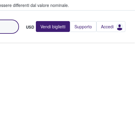
ssere differenti dal valore nominale.
Vendi biglietti
Supporto
Accedi
USD