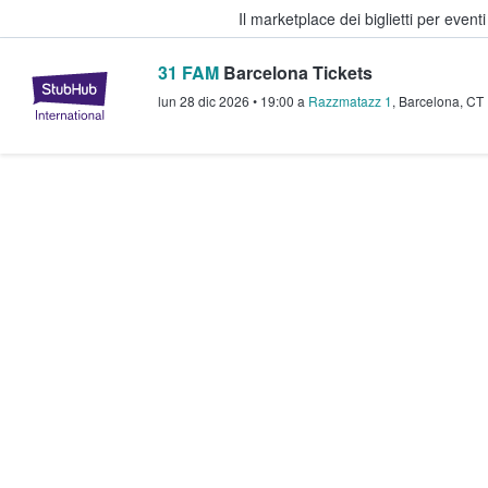
Il marketplace dei biglietti per event
31 FAM
Barcelona Tickets
StubHub - Dove i fan comprano e 
lun 28 dic 2026
•
19:00
a
Razzmatazz 1
,
Barcelona
,
CT